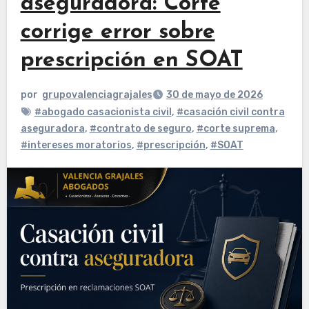
aseguradora: Corte
corrige error sobre
prescripción en SOAT
por
grupovalenciagrajales
30 de mayo de 2026
#abogado casacionista civil
,
#casación civil contra
aseguradora
,
#contrato de seguro
,
#corte suprema
,
#intereses moratorios
,
#prescripción
,
#SOAT