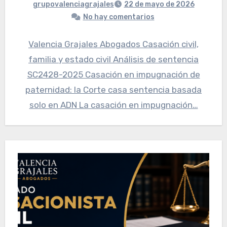
grupovalenciagrajales
22 de mayo de 2026
No hay comentarios
Valencia Grajales Abogados Casación civil,
familia y estado civil Análisis de sentencia
SC2428-2025 Casación en impugnación de
paternidad: la Corte casa sentencia basada
solo en ADN La casación en impugnación…