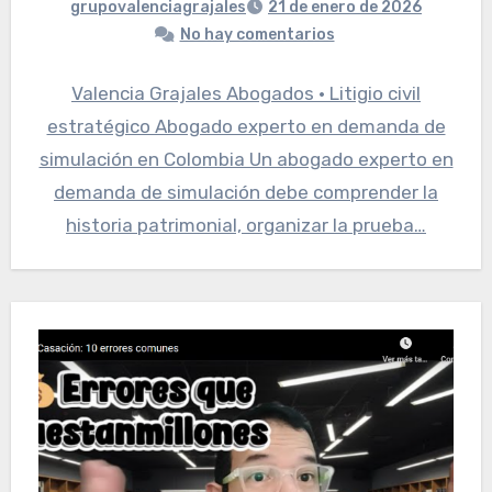
grupovalenciagrajales
21 de enero de 2026
No hay comentarios
Valencia Grajales Abogados · Litigio civil
estratégico Abogado experto en demanda de
simulación en Colombia Un abogado experto en
demanda de simulación debe comprender la
historia patrimonial, organizar la prueba…