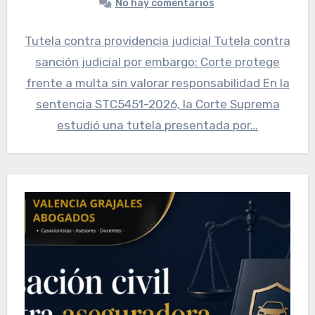
No hay comentarios
Tutela contra providencia judicial Tutela contra
sanción judicial por embargo: Corte protege
frente a multa sin valorar responsabilidad En la
sentencia STC5451-2026, la Corte Suprema
estudió una tutela presentada por…