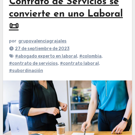
Contrato de Servicios se
convierte en uno Laboral
📜
por
grupovalenciagrajales
27 de septiembre de 2023
#abogado experto en laboral
,
#colombia
,
#contrato de servicios
,
#contrato laboral
,
#subordinación