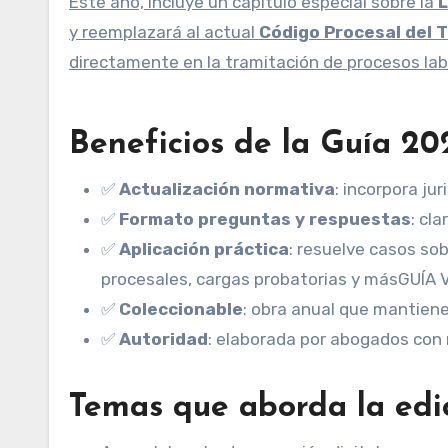
Este año, incluye un capítulo especial sobre la
L
y reemplazará al actual
Código Procesal del T
directamente en la tramitación de procesos lab
Beneficios de la Guía 20
✅
Actualización normativa
: incorpora ju
✅
Formato preguntas y respuestas
: cla
✅
Aplicación práctica
: resuelve casos sob
procesales, cargas probatorias y másGUÍA
✅
Coleccionable
: obra anual que mantiene 
✅
Autoridad
: elaborada por abogados con 
Temas que aborda la edi