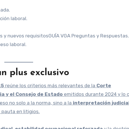
zada.
ción laboral.
cas y nuevos requisitosGUÍA VGA Preguntas y Respuestas
eso laboral.
un plus exclusivo
25
reúne los criterios más relevantes de la
Corte
ia y el Consejo de Estado
emitidos durante 2024 y lo c
eso no solo a la norma, sino a la
interpretación judicia
 pauta en litigios.
ndical
,
estabilidad ocupacional reforzada
y la doctrin