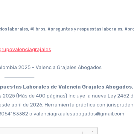
cios laborales
,
#libros
,
#preguntas y respuestas laborales
,
#pr
grupovalenciagrajales
spuestas Laborales de Valencia Grajales Abogados.
 2025 (Más de 400 páginas) Incluye la nueva Ley 2452 
esde abril de 2026. Herramienta práctica con jurispruden
 3054183382 o valenciagrajalesabogados@gmail.com