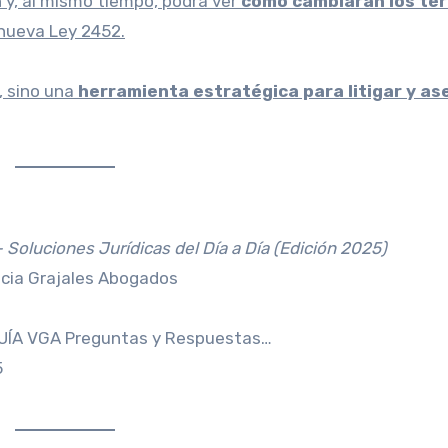
a
y, al mismo tiempo, podrá ver
cómo cambiarán los té
 nueva Ley 2452.
, sino una
herramienta estratégica para litigar y as
Soluciones Jurídicas del Día a Día (Edición 2025)
ncia Grajales Abogados
UÍA VGA Preguntas y Respuestas…
5