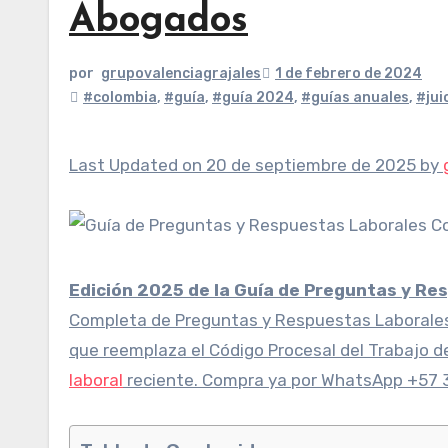
Abogados
por
grupovalenciagrajales
1 de febrero de 2024
#colombia
,
#guía
,
#guía 2024
,
#guías anuales
,
#jui
Last Updated on 20 de septiembre de 2025 by
Edición 2025 de la Guía de Preguntas y Re
Completa de Preguntas y Respuestas Laborales
que reemplaza el Código Procesal del Trabajo d
laboral
reciente. Compra ya por WhatsApp +57