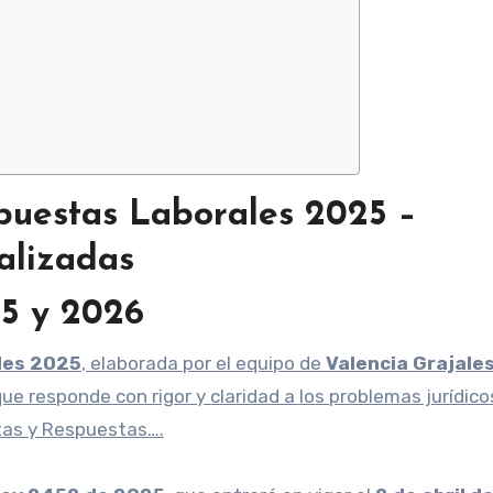
puestas Laborales 2025 –
ualizadas
5 y 2026
les 2025
, elaborada por el equipo de
Valencia Grajale
que responde con rigor y claridad a los problemas jurídico
tas y Respuestas….