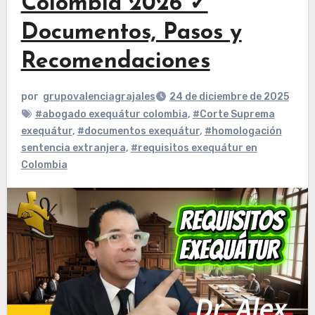
Colombia 2026 ✓
Documentos, Pasos y
Recomendaciones
por
grupovalenciagrajales
24 de diciembre de 2025
#abogado exequátur colombia
,
#Corte Suprema
exequátur
,
#documentos exequátur
,
#homologación
sentencia extranjera
,
#requisitos exequátur en
Colombia