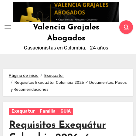
Saltar
al
contenido
Valencia Grajales
Abogados
Casacionistas en Colombia. | 24 años
Página de inicio
Exequatur
Requisitos Exequátur Colombia 2026 ✓ Documentos, Pasos
y Recomendaciones
Exequatur
Familia
GUÍA
Requisitos Exequátur