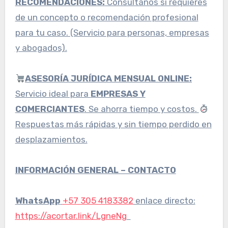
RECOMENDACIONES:
Consúltanos si requieres
de un concepto o recomendación profesional
para tu caso. (Servicio para personas, empresas
y abogados).
ASESORÍA JURÍDICA MENSUAL ONLINE:
Servicio ideal para
EMPRESAS Y
COMERCIANTES
. Se ahorra tiempo y costos.
Respuestas más rápidas y sin tiempo perdido en
desplazamientos.
INFORMACIÓN GENERAL – CONTACTO
WhatsApp
+57 305 4183382
enlace directo:
https://acortar.link/LgneNg