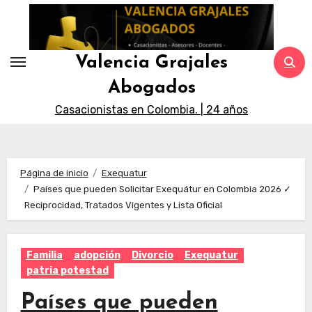
Saltar
al
contenido
Valencia Grajales
Abogados
Casacionistas en Colombia. | 24 años
Página de inicio
Exequatur
Países que pueden Solicitar Exequátur en Colombia 2026 ✓
Reciprocidad, Tratados Vigentes y Lista Oficial
Familia
adopción
Divorcio
Exequatur
patria potestad
Países que pueden