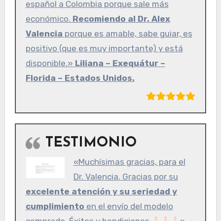
español a Colombia porque sale más
económico.
Recomiendo al Dr. Alex
Valencia
porque es amable, sabe guiar, es
positivo (que es muy importante) y está
disponible.»
Liliana – Exequátur –
Florida – Estados Unidos.
TESTIMONIO
«Muchísimas gracias, para el
Dr. Valencia. Gracias por su
excelente atención y su seriedad y
cumplimiento
en el envío del modelo
comprado. Éxitos y bendiciones
»
–