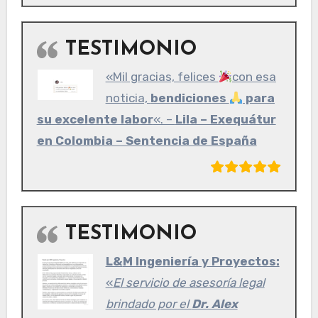
TESTIMONIO
«Mil gracias, felices
con esa
noticia,
bendiciones
para
su excelente labor
«. –
Lila – Exequátur
en Colombia – Sentencia de España
TESTIMONIO
L&M Ingeniería y Proyectos:
«
El servicio de asesoría legal
brindado por el
Dr. Alex